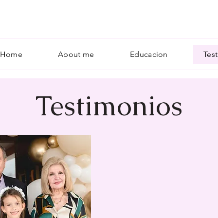
Home
About me
Educacion
Tes
Testimonios