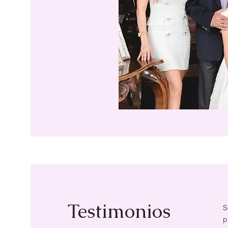
Testimonios
S
p