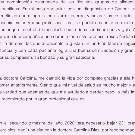
na combinación balanceada de los distintos grupos de alimen
specíficas. En mi caso particular, con un diagnóstico de Cancer, 
eneficiado para lograr alcalinizar mi cuerpo, y mejorar los resultado
onocimiemtos y a su profesionalismo, he podido manejar con éxito 
antengo el control de mi salud a base de sus indicaciones y guía.
arolina lo acompaña a uno durante todo este proceso, resolviéndote l
stilo de comidas que al paciente le gustan. Es un Plan fácil de segui
special y con cada paciente logra una buena comunicación y gran m
or su compasión, su bondad y su gran sabiduría.
a doctora Carolina, me cambió la vida por completo gracias a ella
omer anteriormente. Siento que mi nivel de salud es mucho mejor y e
a verdad que además de que me ayudado a perder peso, lo más imp
a recomiendo por lo gran profesional que es.
n el segundo trimestre del año 2020, era necesario bajar 23 libra
jercicios, pedí una cita con la doctora Carolina Diaz, por recomenda