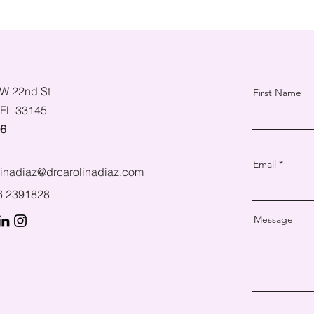
W 22nd St
First Name
 FL 33145
06
Email
linadiaz@drcarolinadiaz.com
86 2391828
Message