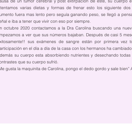
ausa de un tumor cerebral y post extirpación de este, su cuerpo e
ntentamos varias dietas y formas de frenar esto los siguiente do
umento fuera mas lento pero seguía ganando peso, se llegó a pen
eñal e iba a tener que vivir con eso por siempre.
n octubre 2020 contactamos a la Dra Carolina buscando una nuev
mpezamos a ver que sus números bajaban. Después de casi 5 mese
xitosamente!! sus exámenes de sangre están por primera vez t
articipación en el día a día de la casa con los hermanos ha cambiado
demás su cuerpo esta absorbiendo nutrientes y desechando todas la
ontrastes que su cuerpo sufrió.
Me gusta la maquinita de Carolina, pongo el dedo gordo y sale bien”