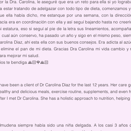
or la Dra. Carolina, le aseguré que era un reto para ella si yo logr
a estar tratando de adelgazar con todo tipo de dieta, comenzamos y 
ue ella había dicho, me estanque por una semana, con la dirección 
acía era en coordinación con ella y así seguí bajando hasta no creer
i estatura, eso si seguí al pie de la letra sus lineamientos, acompañ
l cual aún conservo, ha pasado un año y sigo en el mismo peso, siem
arolina Diaz, ahí esta ella con sus buenos consejos. Era adicta al azúc
 elimine el pan de mi dieta. Gracias Dra Carolina mi vida cambio y 
ara mejorar mi salud.
ios te bendiga 🙏🏻🌹🙏🏻
 have been a client of Dr Carolina Diaz for the last 12 years. Her care
ealthy and delicious meals, exercise routine, supplements, and even h
fter I met Dr Carolina. She has a holistic approach to nutrition, help
lmudena siempre había sido una niña delgada. A los casi 3 año